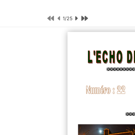
1
/
25