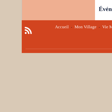
Évén
Accueil
Mon Village
Vie M
-
-