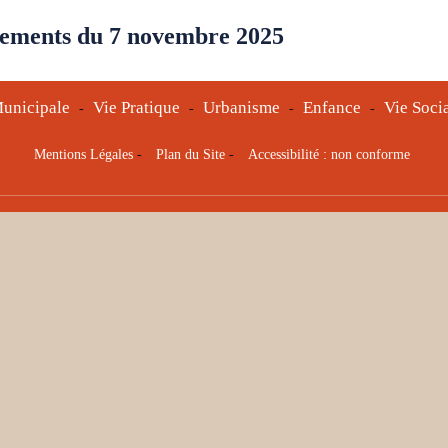
ements du 7 novembre 2025
unicipale
Vie Pratique
Urbanisme
Enfance
Vie Soci
-
-
-
-
Mentions Légales
-
Plan du Site
-
Accessibilité : non conforme