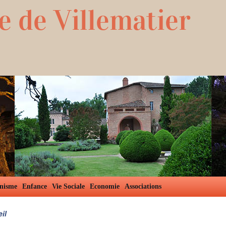
e de Villematier
nisme
Enfance
Vie Sociale
Economie
Associations
il