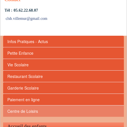
Tél : 05.62.22.68.07
clsh.villemur
@
gmail.com
Infos Pratiques - Actus
Petite Enfance
Vie Scolaire
Restaurant Scolaire
Garderie Scolaire
Paiement en ligne
Centre de Loisirs
Accueil des enfants