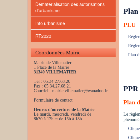
Dématérialisation des autorisations
d'urbanisme
Plan
Info urbanisme
PLU
RT2020
Règle
Règlem
Coordonnées Mairie
Plan 
Mairie de Villematier
1 Place de la Mairie
31340 VILLEMATIER
Tél : 05.34.27.68.20
Fax : 05.34.27.68.21
PPR
Courriel : mairie.villematier@wanadoo.fr
Formulaire de contact
Plan d
Heures d'ouverture de la Mairie
Le mardi, mercredi, vendredi de
Le règlem
8h30 à 12h et de 15h à 18h
phénomène
Clique
Clique