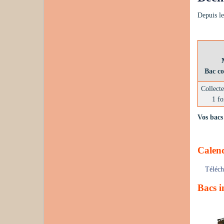
Depuis le
Bac c
Collecte
1 fo
Vos bacs 
Calend
Téléch
Bacs i