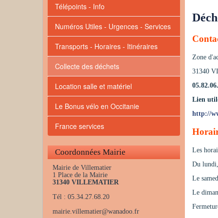
Télépoints - Info
Déch
Numéros Utiles - Urgences - Services
Contac
Transports - Horaires - Itinéraires
Zone d'ac
Collecte des déchets
31340 
Location salle et matériel
05.82.06
Lien util
Le Bonus vélo en Occitanie
http://w
France services
Horai
Les horai
Coordonnées Mairie
Du lundi
Mairie de Villematier
1 Place de la Mairie
Le samed
31340 VILLEMATIER
Le diman
Tél : 05.34.27.68.20
Fermeture
mairie.villematier
@
wanadoo.fr