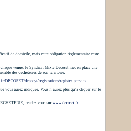
ficatif de domicile, mais cette obligation règlementaire reste
f à chaque venue, le Syndicat Mixte Decoset met en place une
mble des déchèteries de son territoire.
tri.fr/DECOSET/
deposyt/
registrations/register-persons
.
que vous aurez indiquée. Vous n’aurez plus qu’à cliquer sur le
SS DECHETERIE, rendez-vous sur
www.decoset.fr
.