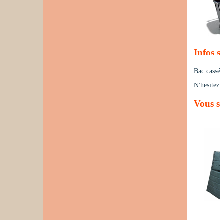
Infos 
Bac cassé
N'hésitez
Vous s