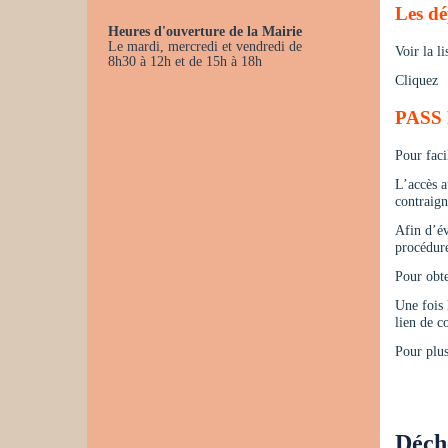
Les dé
Heures d'ouverture de la Mairie
Le mardi, mercredi et vendredi de
Voir la li
8h30 à 12h et de 15h à 18h
Cliquez
PASS
Pour fac
L’accès a
contraign
Afin d’év
procédure
Pour obte
Une fois 
lien de c
Pour plu
Déche