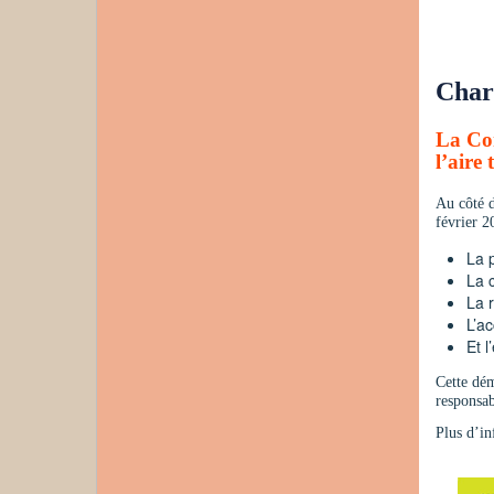
Char
La Com
l’aire
Au côté d
février 2
La 
La 
La 
L’a
Et l
Cette dém
responsab
Plus d’in