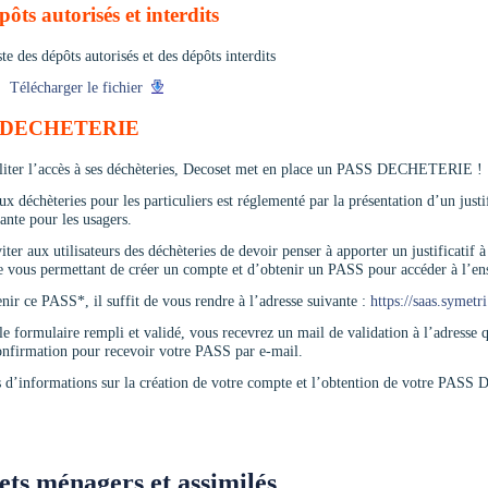
pôts autorisés et interdits
ste des dépôts autorisés et des dépôts interdits
Télécharger le fichier
 DECHETERIE
iliter l’accès à ses déchèteries, Decoset met en place un PASS DECHETERIE !
ux déchèteries pour les particuliers est réglementé par la présentation d’un justi
ante pour les usagers.
iter aux utilisateurs des déchèteries de devoir penser à apporter un justificati
 vous permettant de créer un compte et d’obtenir un PASS pour accéder à l’ense
nir ce PASS*, il suffit de vous rendre à l’adresse suivante :
https://saas.syme
le formulaire rempli et validé, vous recevrez un mail de validation à l’adresse 
onfirmation pour recevoir votre PASS par e-mail.
s d’informations sur la création de votre compte et l’obtention de votre PA
ts ménagers et assimilés