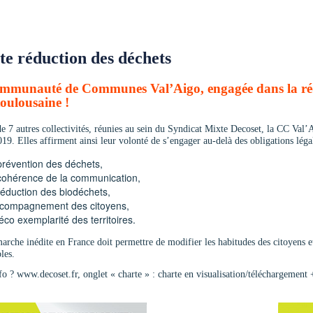
te réduction des déchets
munauté de Communes Val’Aigo, engagée dans la réduct
 toulousaine !
e 7 autres collectivités, réunies au sein du Syndicat Mixte Decoset, la CC Val’A
019. Elles affirment ainsi leur volonté de s’engager au-delà des obligations léga
prévention des déchets,
cohérence de la communication,
réduction des biodéchets,
ccompagnement des citoyens,
’éco exemplarité des territoires.
arche inédite en France doit permettre de modifier les habitudes des citoyens 
les.
fo ? www.decoset.fr, onglet « charte » : charte en visualisation/téléchargement