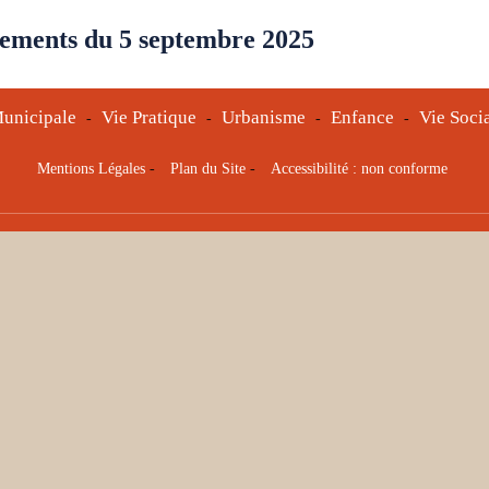
ements du 5 septembre 2025
unicipale
Vie Pratique
Urbanisme
Enfance
Vie Soci
-
-
-
-
Mentions Légales
-
Plan du Site
-
Accessibilité : non conforme