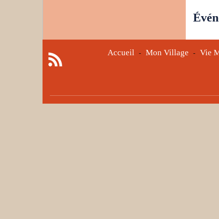
Évén
Accueil
Mon Village
Vie M
-
-