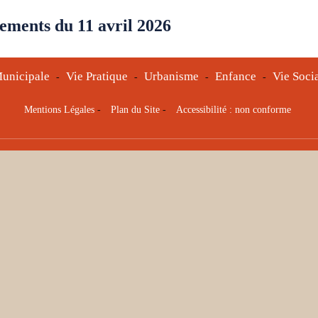
ements du 11 avril 2026
unicipale
Vie Pratique
Urbanisme
Enfance
Vie Soci
-
-
-
-
Mentions Légales
-
Plan du Site
-
Accessibilité : non conforme