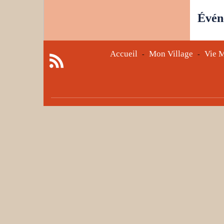
Évén
Accueil
Mon Village
Vie M
-
-