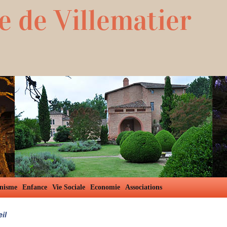
e de Villematier
nisme
Enfance
Vie Sociale
Economie
Associations
il