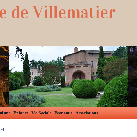
e de Villematier
nisme
Enfance
Vie Sociale
Economie
Associations
il