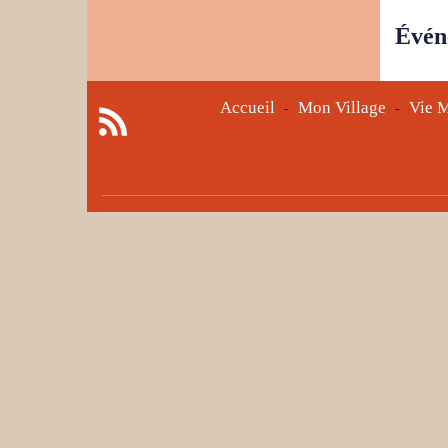
Évén
Accueil
Mon Village
Vie M
-
-