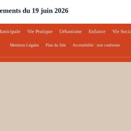
ements du 19 juin 2026
unicipale
Vie Pratique
Urbanisme
Enfance
Vie Soci
-
-
-
-
Mentions Légales
-
Plan du Site
-
Accessibilité : non conforme