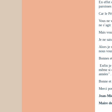
En effet 
paroisses
Car le Pè
Vous ne v
ne s’agit
Mais vous
Je ne sa
Alors je 
nous vous
Bonnes et
Enfin je 
même si c
années’’.
Bonne et 
Merci pou
Jean-Mi
Maire de