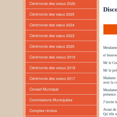
Cérémonie des voeux 2026
Disc
Cérémonie des vœux 2025
Cérémonie des vœux 2024
Cérémonie des vœux 2023
Cérémonie des vœux 2020
Mesdames,
et bienve
Cérémonie des voeux 2019
Mr le Co
Cérémonie des voeux 2018
Mr le pré
Cérémonie des voeux 2017
Madame Me
avez la c
Conseil Municipal
Mesdames 
présence.
Commissions Municipales
J’invite 
Avant de 
Comptes rendus
Qu’elle s