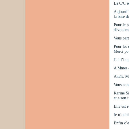
La C/C se
Aujourd’ 
la base 
Pour le p
dévoueme
Vous part
Pour les 
Merci pou
J’ai l’im
A Mmes et
Anaïs, Mi
Vous conc
Karine Sa
et a son 
Elle est 
Je n’oubl
Enfin c’e