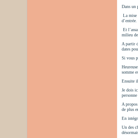
Dans un p
La mise e
d’e
Et l’assa
milieu de
A partir 
dates pou
Si vous p
Heureusem
somme est
Ensuite i
Je dois i
personne 
A propos 
de plus e
En intégr
Un des ch
désormai