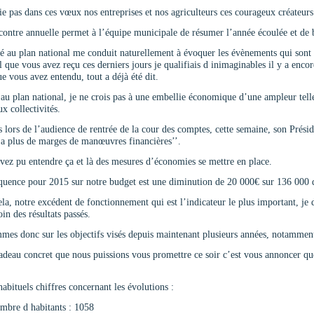
ie pas dans ces vœux nos entreprises et nos agriculteurs ces courageux créateur
contre annuelle permet à l’équipe municipale de résumer l’année écoulée et de b
 au plan national me conduit naturellement à évoquer les évènements qui sont
 que vous avez reçu ces derniers jours je qualifiais d inimaginables il y a encor
ue vous avez entendu, tout a déjà été dit.
au plan national, je ne crois pas à une embellie économique d’une ampleur telle 
x collectivités.
s lors de l’audience de rentrée de la cour des comptes, cette semaine, son Prési
a plus de marges de manœuvres financières’’.
vez pu entendre ça et là des mesures d’économies se mettre en place.
uence pour 2015 sur notre budget est une diminution de 20 000€ sur 136 000 de 
la, notre excédent de fonctionnement qui est l’indicateur le plus important, je 
oin des résultats passés.
es donc sur les objectifs visés depuis maintenant plusieurs années, notamment d
cadeau concret que nous puissions vous promettre ce soir c’est vous annoncer
habituels chiffres concernant les évolutions :
bre d habitants : 1058