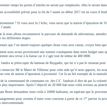
remier temps les portes d’entrées ne seront pas remplacées, elles le seront dans
n accessibilité prévue pour la fin de l’année ou début 2017 est en cours d’étud
ntrée.
inissement ? Si vous avez lu l’écho, vous savez que la station d’épuration de Vi
 l’année.
de là nous allons recommencer le parcours de demande de subventions, attendre le
r les différentes étapes.
ensez que l’on attend toujours quelque chose vous avez raison, croyez bien que j
ent nous avons provisionné une somme conséquente dans notre budget sans quoi 
imée sera revue à la baisse car il s’agit tout de même de 400 000€.
l faudra se préoccuper du hameau de Raygades, qui lui n’a pas le ruisseau pour
ci remercier Mr le Maire de Villemur pour cette aide qu’il nous apporte, les ava
ne veut de station d’épuration à proximité. Cet là un bel exemple de la mutualisa
de la communauté de communes ou des C/C faudrait-il dire de par la volonté du
n plus importantes. Après l’objectif de 20 000 hab nous voilà revenus au plan
ant Buzet demandeur nous voilà à 16000 habitants, en espérant que le processus 
er
angements pour certains d’entre vous concerne à partir de ce 1
janvier la pris
s intercommunale.