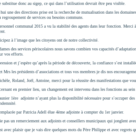
 substitue donc au sigep, ce qui dans l’utilisation devrait être peu visible.
hui une des directions prise est la recherche de mutualisation dans les domaine
du regroupement de services ou besoins communs.
ersonnel communal 2015 a vu la stabilité des agents dans leur fonction. Merci 
nt.
icipez à l’image que les citoyens ont de notre collectivité.
dames des services périscolaires nous savons combien vos capacités d’adaptation so
r vos efforts.
pression et j’espère qu’après la période de découverte, la confiance s’est instal
 Mrs les présidents d’associations et tous vos membres je dis nos encouragemen
chèle, Roland, Joël, Antoine, merci pour la réussite des manifestations que vou
ernant en premier lieu, un changement est intervenu dans les fonctions au sein
unier 1ère adjointe n’ayant plus la disponibilité nécessaire pour s’occuper des 
indemnité.
remplacée par Patricia Adell élue 4ème adjointe à compter du 1er janvier.
ie pas un remerciement aux adjoints et conseillers municipaux qui jonglent ave
st avec plaisir que je vais dire quelques mots du Père Philippe et avec regrets qu