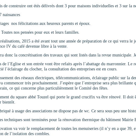
s de construire ont étés délivrés dont 3 pour maisons individuelles et 3 sur la
 7 naissances
ages nos félicitations aux heureux parents et époux.
Toutes nos pensées pour eux et leurs familles.
réalisations, 2015 a été avant tout une année de préparation de ce qui verra le j
ence IV du café devenue libre à la vente.
a donc la concrétisation des travaux qui sont listés dans la revue municipale. Je
 de l’Eglise et son entrée vont être refaits après l’abattage du marronnier. Le r
cié l’éclairage du clocher, la consultation des entreprises est en cours.
sement des réseaux électriques, télécommunications, éclairage public sur la deu
va commencer très prochainement. J’espère que l’entreprise sera plus brillante 
orain, ce qui concerne plus particulièrement le Comité des fêtes.
nt du square abbé Touzel qui porte le grand crucifix va être rénové. Il doit êt
 bientôt.
riqué à usage des associations ne dispose pas de wc. Ce sera sous peu une histoi
s techniques sont terminées pour la rénovation thermique du bâtiment Mairie 
ovation va voir le remplacement de toutes les menuiseries (il n’y en a que 39,
ion de l’isolation des combles.