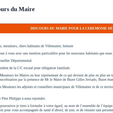
ours du Maire
DISCOURS DU MAIRE POUR LA CEREMONIE DE
 messieurs, chers habitants de Villematier, bonsoir
nue à vous avec une mention particulière pour les nouveaux habitants que nous
nseiller Départemental
sident de la C/C excusé pour obligation familiale.
ssieurs les Maires ou leur représentant de ce qui devient de plus en plus un t
oncrétisation par la présence de Mr le Maire de Buzet Gilles Joviado, Buzet é
Messieurs les adjoints et conseillers municipaux de Villematier et de ce territo
le Père Philippe à nous rejoindre.
poursuivre je tiens à formuler à votre égard, au nom de l’ensemble de l’équip
oit pour vous accompagnée de santé d’abord, de joie, et de réussite tant personn