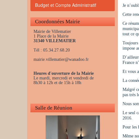
Budget et Compte Administratif
Je n’oubl
Cette ren
Coordonnées Mairie
Ce résumé
municipal
Mairie de Villematier
tout ce q
1 Place de la Mairie
31340 VILLEMATIER
Toujours 
impose au
Tél : 05.34.27.68.20
D’ailleur
mairie.villematier
@
wanadoo.fr
France n’
Et vous a
Heures d'ouverture de la Mairie
Le mardi, mercredi et vendredi de
La conséq
8h30 à 12h et de 15h à 18h
Malgré ce
pas très l
Nous somm
Salle de Réunion
Le seul 
2016.
Pour les 
Même nom