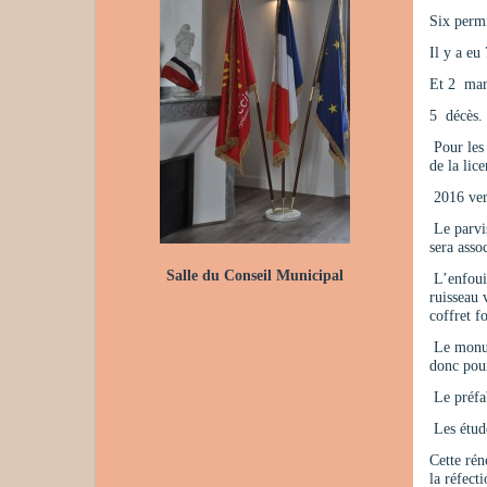
Six permi
Il y a eu
Et 2 mari
5 décès. 
Pour les 
de la lic
2016 verr
Le parvis
sera asso
Salle du Conseil Municipal
L’enfouis
ruisseau 
coffret f
Le monume
donc pour
Le préfab
Les étude
Cette rén
la réfect