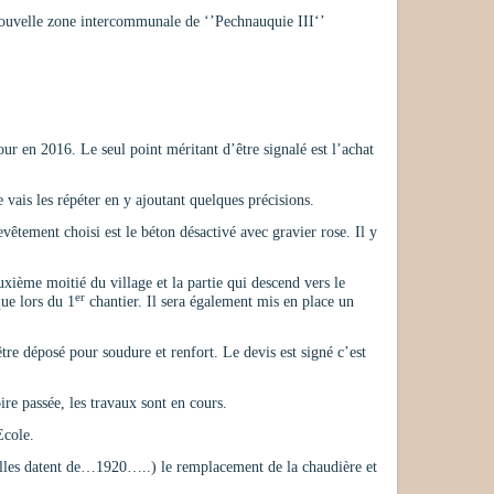
 nouvelle zone intercommunale de ‘’Pechnauquie III‘’
our en 2016. Le seul point méritant d’être signalé est l’achat
 vais les répéter en y ajoutant quelques précisions.
evêtement choisi est le béton désactivé avec gravier rose. Il y
xième moitié du village et la partie qui descend vers le
er
que lors du 1
chantier. Il sera également mis en place un
re déposé pour soudure et renfort. Le devis est signé c’est
re passée, les travaux sont en cours.
Ecole.
 elles datent de…1920…..) le remplacement de la chaudière et