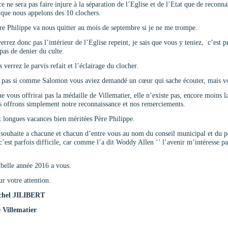
ce ne sera pas faire injure à la séparation de l’Eglise et de l’Etat que de recon
 que nous appelons des 10 clochers.
re Philippe va nous quitter au mois de septembre si je ne me trompe.
errez donc pas l’intérieur de l’Eglise repeint, je sais que vous y teniez, c’est
 pas de denier du culte.
 verrez le parvis refait et l’éclairage du clocher.
is pas si comme Salomon vous aviez demandé un cœur qui sache écouter, mais vo
ne vous offrirai pas la médaille de Villematier, elle n’existe pas, encore moins
 offrons simplement notre reconnaissance et nos remerciements.
 longues vacances bien méritées Père Philippe.
souhaite a chacune et chacun d’entre vous au nom du conseil municipal et du 
’est parfois difficile, car comme l’a dit Woddy Allen ‘’ l’avenir m’intéresse pa
belle année 2016 a vous.
r votre attention.
chel JILIBERT
 Villematier